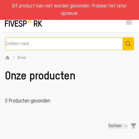
Dit product kan niet worden gevonden. Probeer het later
Fivespark
English
opnieuw.
Fivespark
Menu 
Shop
Home
Onze producten
0 Producten gevonden
Sorteer
Fil